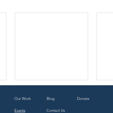
Our Work
Bl
og
Dona
te
Events
Contact Us