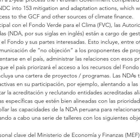
 NDC into 153 mitigation and adaptation actions, which wi
cess to the GCF and other sources of climate finance.
pal con el Fondo Verde para el Clima (FVC), las Autori
s (NDA, por sus siglas en inglés) están a cargo de gesti
 el Fondo y sus partes interesadas. Esto incluye, entre o
municación de “no objeción” a los proponentes de proy
tarse en el país, administrar las relaciones con esos p
que el país priorizará el acceso a los recursos del Fondo
ncluya una cartera de proyectos / programas. Las NDAs 
tivas en su participación, por ejemplo, alentando a las
tar la acreditación y reclutando entidades acreditadas alia
s específicas que estén bien alineadas con las prioridad
ollar las capacidades de la NDA peruana para relacionar
ndo a cabo una serie de talleres con los siguientes obje
sonal clave del Ministerio de Economía y Finanzas (MEF) 