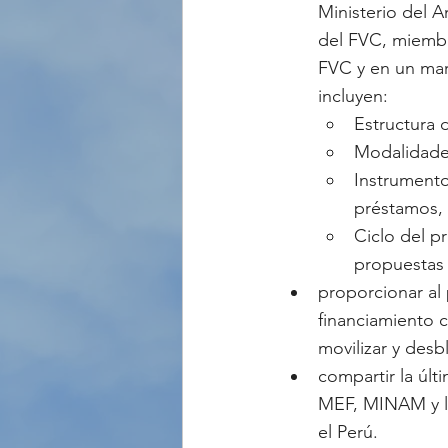
Ministerio del A
del FVC, miembro
FVC y en un mar
incluyen:
Estructura 
Modalidade
Instrumento
préstamos, 
Ciclo del p
propuestas 
proporcionar al
financiamiento c
movilizar y desb
compartir la últ
MEF, MINAM y la
el Perú.