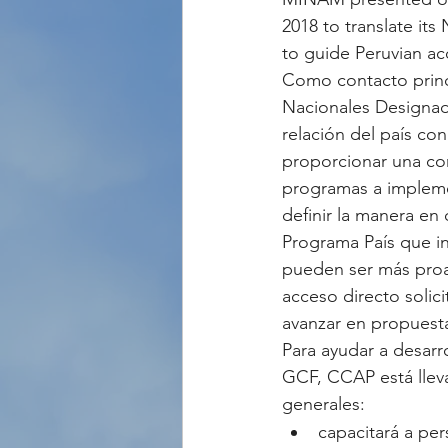
2018 to translate its
to guide Peruvian ac
Como contacto princi
Nacionales Designada
relación del país con
proporcionar una co
programas a implemen
definir la manera en 
Programa País que i
pueden ser más proac
acceso directo solici
avanzar en propuesta
Para ayudar a desarr
GCF, CCAP está lleva
generales:
capacitará a per