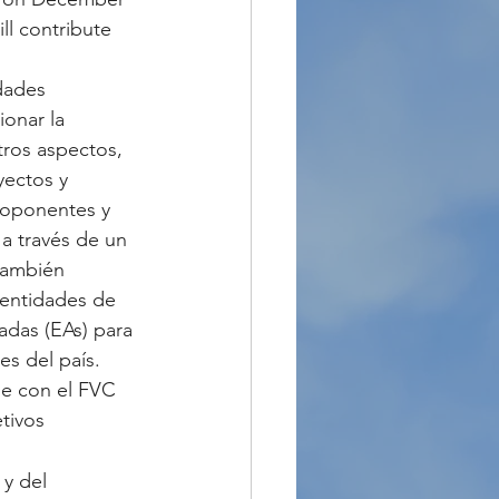
ll contribute 
dades 
onar la 
tros aspectos, 
ectos y 
roponentes y 
 a través de un 
también 
 entidades de 
das (EAs) ​​para 
es del país.
se con el FVC 
tivos 
y del 