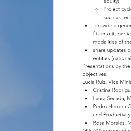
equity)
Project cyc
such as tec
 provide a general framework of the climate finance architecture and where the GCF 
fits into it, par
modalities of 
share updates o
entities (nationa
Presentations by th
objectives:
Lucia Ruiz, Vice Min
Cristina Rodríg
Laura Secada, 
Pedro Herrera C
and Productivity 
Rosa Morales, M
MINAM presented on