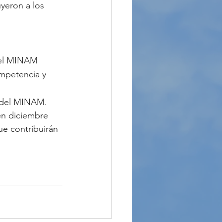
yeron a los 
del MINAM
mpetencia y 
n del MINAM.
n diciembre 
e contribuirán 