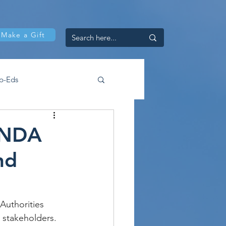
Make a Gift
p-Eds
e NDA
nd
Authorities 
 stakeholders. 