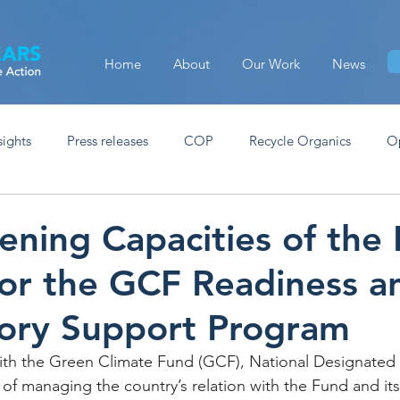
Home
About
Our Work
News
sights
Press releases
COP
Recycle Organics
O
ening Capacities of th
for the GCF Readiness a
ory Support Program
ith the Green Climate Fund (GCF), National Designated 
 of managing the country’s relation with the Fund and its