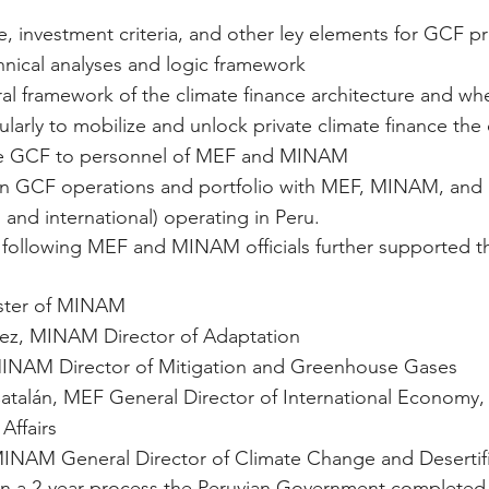
le, investment criteria, and other ley elements for GCF p
hnical analyses and logic framework
ticularly to mobilize and unlock private climate finance the
the GCF to personnel of MEF and MINAM
n GCF operations and portfolio with MEF, MINAM, and 
l and international) operating in Peru.
e following MEF and MINAM officials further supported 
ister of MINAM
uez, MINAM Director of Adaptation
MINAM Director of Mitigation and Greenhouse Gases
atalán, MEF General Director of International Economy,
Affairs
INAM General Director of Climate Change and Desertifi
 a 2-year process the Peruvian Government complete