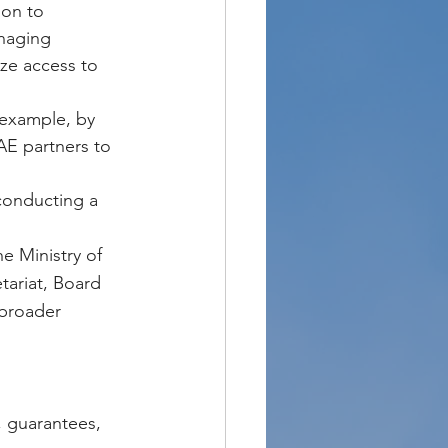
on to 
naging 
ize access to 
 example, by 
AE partners to 
conducting a 
e Ministry of 
ariat, Board 
 broader 
, guarantees, 