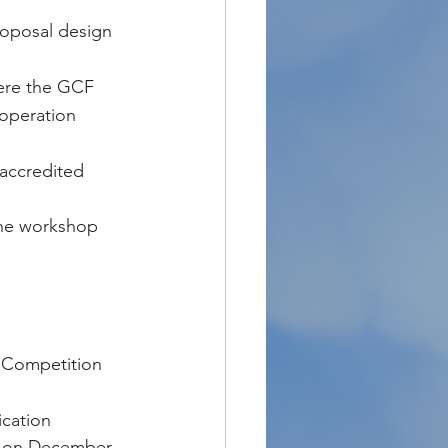
roposal design 
 operation 
accredited 
the workshop 
 Competition 
cation
d on December 